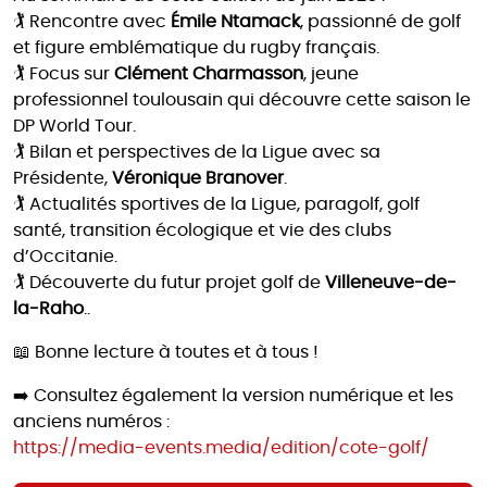
🏌️ Rencontre avec
Émile Ntamack
, passionné de golf
et figure emblématique du rugby français.
🏌️ Focus sur
Clément Charmasson
, jeune
professionnel toulousain qui découvre cette saison le
DP World Tour.
🏌️ Bilan et perspectives de la Ligue avec sa
Présidente,
Véronique Branover
.
🏌️ Actualités sportives de la Ligue, paragolf, golf
santé, transition écologique et vie des clubs
d’Occitanie.
🏌️ Découverte du futur projet golf de
Villeneuve-de-
la-Raho
..
📖 Bonne lecture à toutes et à tous !
➡️ Consultez également la version numérique et les
anciens numéros :
https://media-events.media/edition/cote-golf/