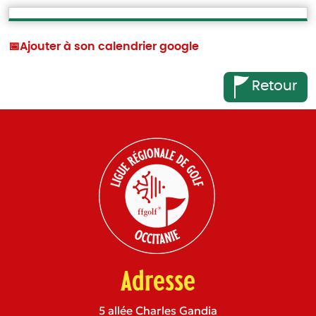
📅
Ajouter à son calendrier google
Retour
Adresse
5 allée Charles Gandia