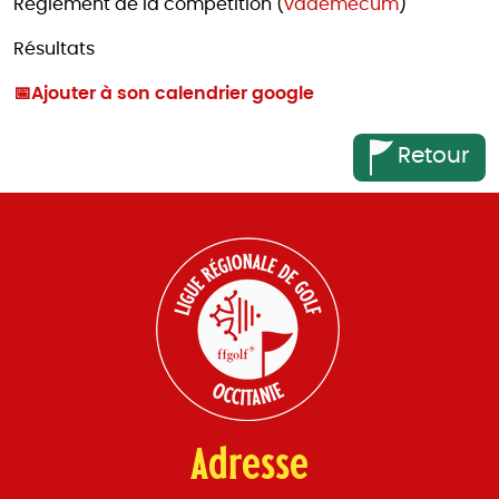
Règlement de la compétition (
vademecum
)
Résultats
📅
Ajouter à son calendrier google
Retour
Adresse