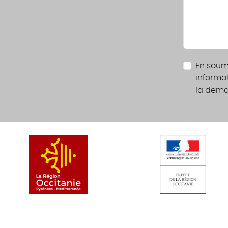
En soume
informat
la dem