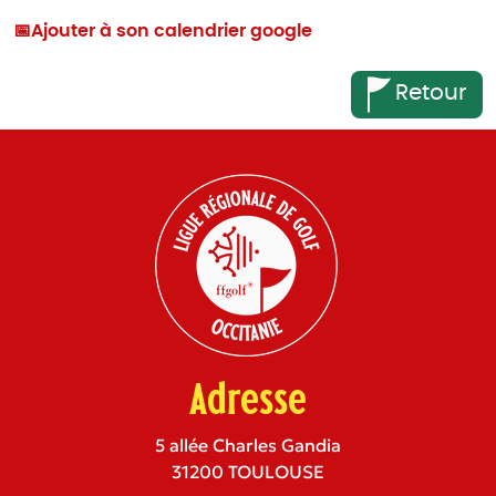
📅
Ajouter à son calendrier google
Retour
Adresse
5 allée Charles Gandia
31200 TOULOUSE